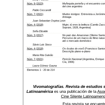
Núm. 9 (2023)
Muñequita porteña
y el encuentro con 
del cine argentino
Pablo Ceccarelli
Núm. 7 (2021)
Mudos testigos
: Entrevista a Jerónim
Arteaga
Juan Sebastian Ospina Leon
Núm. 4 (2018)
Mujer, tú eres la belleza
(Camilo Zacc
Soprani, 1928, Argentina)
Sofía Elizalde
Núm. 3 (2017)
No paiz das Amazonas
(Silvino Santo
Percurso de um marco do filme natural
até o mercado doméstico
Sávio Luis Stoco
Núm. 4 (2018)
Os óculos do vovô
(Francisco Santos
Descrição plano-a-plano
Maria Rita Galvão
Núm. 7 (2021)
Pericón Nacional
(Argentina, Enrique
Cía, 1906)
Laura Gómez Gauna
Elementos 1 - 20 de 214
Vivomatografías. Revista de estudios s
Latinoamérica
es una publicación de la
Asoc
Cine Silente Latinoamer
Esta revista se encuent