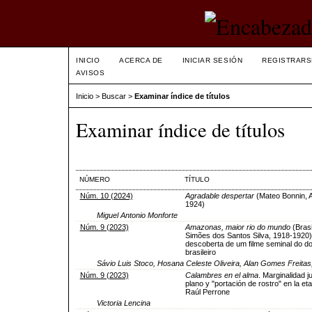
INICIO
ACERCA DE
INICIAR SESIÓN
REGISTRARS
AVISOS
Inicio
>
Buscar
>
Examinar índice de títulos
Examinar índice de títulos
NÚMERO
TÍTULO
Núm. 10 (2024)
Agradable despertar
(Mateo Bonnin, A
1924)
Miguel Antonio Monforte
Núm. 9 (2023)
Amazonas, maior rio do mundo
(Brasil
Simões dos Santos Silva, 1918-1920)
descoberta de um filme seminal do d
brasileiro
Sávio Luis Stoco, Hosana Celeste Oliveira, Alan Gomes Freitas
Núm. 9 (2023)
Calambres en el alma
. Marginalidad j
plano y "portación de rostro" en la eta
Raúl Perrone
Victoria Lencina