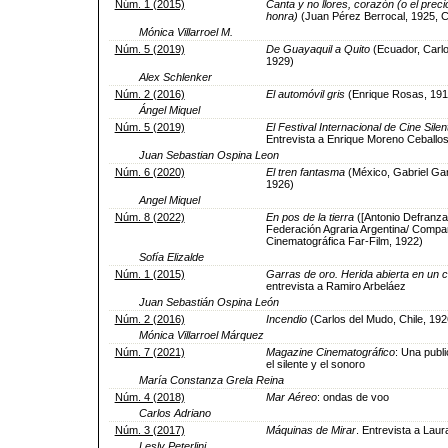
Núm. 1 (2015)
Canta y no llores, corazón (o el prec
honra)
(Juan Pérez Berrocal, 1925, C
Mónica Villarroel M.
Núm. 5 (2019)
De Guayaquil a Quito
(Ecuador, Carl
1929)
Alex Schlenker
Núm. 2 (2016)
El automóvil gris
(Enrique Rosas, 191
Ángel Miquel
Núm. 5 (2019)
El Festival Internacional de Cine Sile
Entrevista a Enrique Moreno Ceballo
Juan Sebastian Ospina Leon
Núm. 6 (2020)
El tren fantasma
(México, Gabriel Ga
1926)
Angel Miquel
Núm. 8 (2022)
En pos de la tierra
([Antonio Defranza
Federación Agraria Argentina/ Compa
Cinematográfica Far-Film, 1922)
Sofía Elizalde
Núm. 1 (2015)
Garras de oro. Herida abierta en un c
entrevista a Ramiro Arbeláez
Juan Sebastián Ospina León
Núm. 2 (2016)
Incendio
(Carlos del Mudo, Chile, 192
Mónica Villarroel Márquez
Núm. 7 (2021)
Magazine Cinematográfico
: Una publi
el silente y el sonoro
María Constanza Grela Reina
Núm. 4 (2018)
Mar Aéreo
: ondas de voo
Carlos Adriano
Núm. 3 (2017)
Máquinas de Mirar
. Entrevista a Lau
Lesly Peterlini