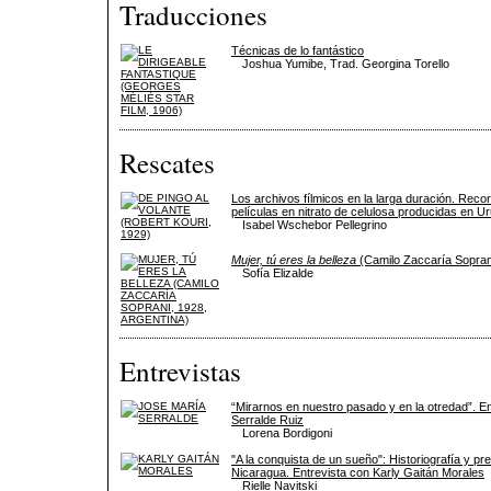
Traducciones
Técnicas de lo fantástico
Joshua Yumibe, Trad. Georgina Torello
Rescates
Los archivos fílmicos en la larga duración. Reco
películas en nitrato de celulosa producidas en U
Isabel Wschebor Pellegrino
Mujer, tú eres la belleza
(Camilo Zaccaría Soprani
Sofía Elizalde
Entrevistas
“Mirarnos en nuestro pasado y en la otredad”. E
Serralde Ruiz
Lorena Bordigoni
"A la conquista de un sueño": Historiografía y pr
Nicaragua. Entrevista con Karly Gaitán Morales
Rielle Navitski