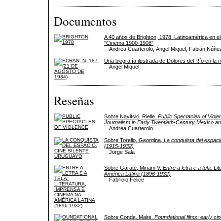
Documentos
A 40 años de Brighton, 1978. Latinoamérica en e
“Cinema 1900-1906”
Andrea Cuarterolo, Ángel Miquel, Fabián Núñez
Una biografía ilustrada de Dolores del Río en la 
Angel Miquel
Reseñas
Sobre Navitski, Rielle.
Public Spectacles of Viol
Journalism in Early Twentieth-Century Mexico an
Andrea Cuarterolo
Sobre Torello, Georgina.
La conquista del espaci
(1915-1932)
Jorge Sala
Sobre Gárate, Miriam V.
Entre a letra e a tela. L
América Latina (1896-1932)
Fabricio Felice
Sobre Conde, Maite.
Foundational films: early ci