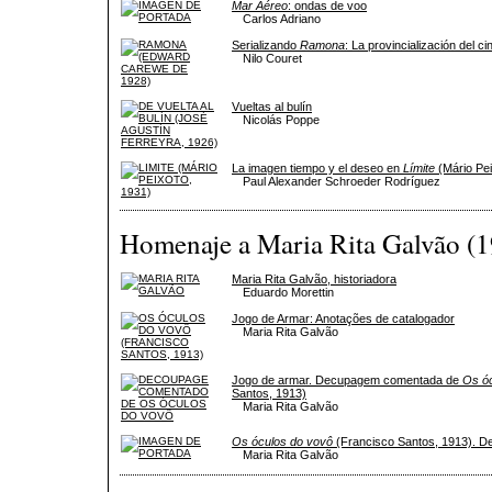
Mar Aéreo
: ondas de voo
Carlos Adriano
Serializando
Ramona
: La provincialización del 
Nilo Couret
Vueltas al bulín
Nicolás Poppe
La imagen tiempo y el deseo en
Límite
(Mário Pei
Paul Alexander Schroeder Rodríguez
Homenaje a Maria Rita Galvão (
Maria Rita Galvão, historiadora
Eduardo Morettin
Jogo de Armar: Anotações de catalogador
Maria Rita Galvão
Jogo de armar. Decupagem comentada de
Os ó
Santos, 1913)
Maria Rita Galvão
Os óculos do vovô
(Francisco Santos, 1913). De
Maria Rita Galvão