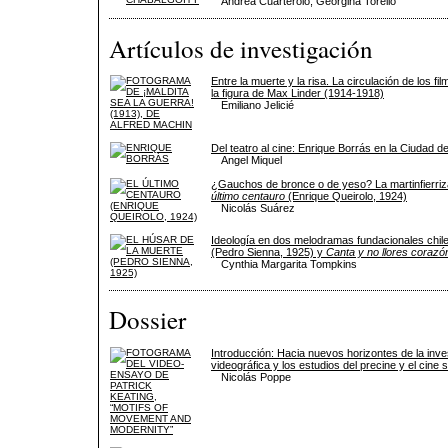
Andrea Cuarterolo, Georgina Torello
Artículos de investigación
Entre la muerte y la risa. La circulación de los fi
la figura de Max Linder (1914-1918)
Emiliano Jelicié
Del teatro al cine: Enrique Borrás en la Ciudad 
Angel Miquel
¿Gauchos de bronce o de yeso? La martinfierri
último centauro
(Enrique Queirolo, 1924)
Nicolás Suárez
Ideología en dos melodramas fundacionales chil
(Pedro Sienna, 1925) y
Canta y no llores corazó
Cynthia Margarita Tompkins
Dossier
Introducción: Hacia nuevos horizontes de la inves
videográfica y los estudios del precine y el cine s
Nicolás Poppe