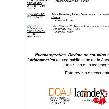
Carolina Azevedo Di Giacomo
Sobre Benedetti, Raimo.
Entre pássaros e cavalo
cinema
Laura Contreras
Sobre Villarroel M., Mónica.
Poder, nación y excl
Chile-Brasil (1896-1933)
Georgina Torello
Vivomatografías. Revista de estudios s
Latinoamérica
es una publicación de la
Asoc
Cine Silente Latinoamer
Esta revista se encuent