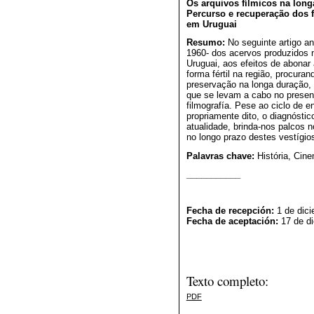
Os arquivos fílmicos na long
Percurso e recuperação dos f
em Uruguai
Resumo:
No seguinte artigo a
1960- dos acervos produzidos n
Uruguai, aos efeitos de abona
forma fértil na região, procura
preservação na longa duração, 
que se levam a cabo no presen
filmografía. Pese ao ciclo de e
propriamente dito, o diagnósti
atualidade, brinda-nos palcos
no longo prazo destes vestígios
Palavras chave:
História, Cine
___________
Fecha de recepción:
1 de dici
Fecha de aceptación:
17 de di
Texto completo:
PDF