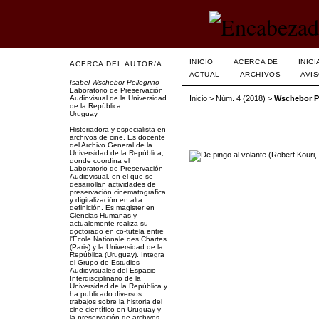
INICIO
ACERCA DE
INIC
ACERCA DEL AUTOR/A
ACTUAL
ARCHIVOS
AVI
Isabel Wschebor Pellegrino
Laboratorio de Preservación
Audiovisual de la Universidad
Inicio
>
Núm. 4 (2018)
>
Wschebor Pe
de la República
Uruguay
Historiadora y especialista en
archivos de cine. Es docente
del Archivo General de la
Universidad de la República,
donde coordina el
Laboratorio de Preservación
Audiovisual, en el que se
desarrollan actividades de
preservación cinematográfica
y digitalización en alta
definición. Es magister en
Ciencias Humanas y
actualemente realiza su
doctorado en co-tutela entre
l'École Nationale des Chartes
(Paris) y la Universidad de la
República (Uruguay). Integra
el Grupo de Estudios
Audiovisuales del Espacio
Interdisciplinario de la
Universidad de la República y
ha publicado diversos
trabajos sobre la historia del
cine científico en Uruguay y
la preservación de archivos