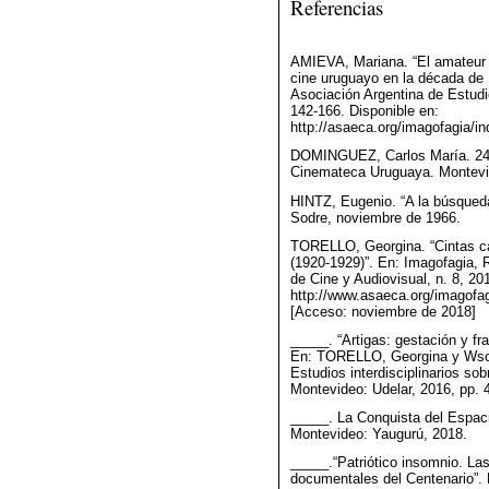
Referencias
AMIEVA, Mariana. “El amateur 
cine uruguayo en la década de 
Asociación Argentina de Estudio
142-166. Disponible en:
http://asaeca.org/imagofagia/i
DOMINGUEZ, Carlos María. 24 I
Cinemateca Uruguaya. Montevi
HINTZ, Eugenio. “A la búsqueda
Sodre, noviembre de 1966.
TORELLO, Georgina. “Cintas car
(1920-1929)”. En: Imagofagia, 
de Cine y Audiovisual, n. 8, 20
http://www.asaeca.org/imagofag
[Acceso: noviembre de 2018]
_____. “Artigas: gestación y fr
En: TORELLO, Georgina y Wscheb
Estudios interdisciplinarios sob
Montevideo: Udelar, 2016, pp. 
_____. La Conquista del Espaci
Montevideo: Yaugurú, 2018.
_____.“Patriótico insomnio. La
documentales del Centenario”.