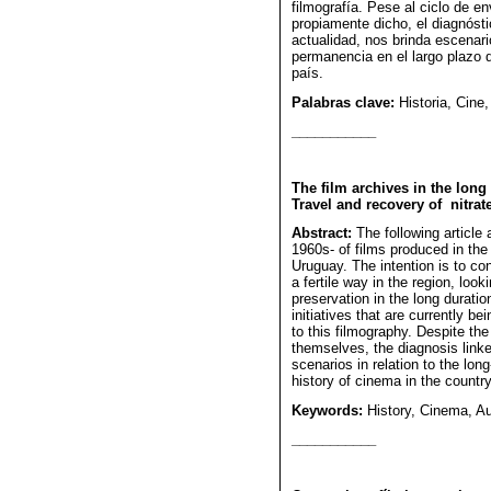
filmografía. Pese al ciclo de en
propiamente dicho, el diagnósti
actualidad, nos brinda escenar
permanencia en el largo plazo de
país.
Palabras clave:
Historia, Cine
___________
The film archives in the long
Travel and recovery of nitra
Abstract:
The following article 
1960s- of films produced in the 
Uruguay. The intention is to cont
a fertile way in the region, look
preservation in the long duration
initiatives that are currently b
to this filmography. Despite the
themselves, the diagnosis link
scenarios in relation to the lo
history of cinema in the country
Keywords:
History, Cinema, Au
___________