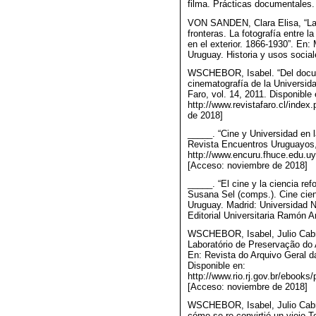
filma. Prácticas documentales.
VON SANDEN, Clara Elisa, “La 
fronteras. La fotografía entre l
en el exterior. 1866-1930”. En:
Uruguay. Historia y usos socia
WSCHEBOR, Isabel. “Del docume
cinematografía de la Universid
Faro, vol. 14, 2011. Disponible 
http://www.revistafaro.cl/index
de 2018]
_____. “Cine y Universidad en l
Revista Encuentros Uruguayos, 
http://www.encuru.fhuce.edu.u
[Acceso: noviembre de 2018]
_____. “El cine y la ciencia ref
Susana Sel (comps.). Cine cien
Uruguay. Madrid: Universidad 
Editorial Universitaria Ramón A
WSCHEBOR, Isabel, Julio Cabri
Laboratório de Preservação do 
En: Revista do Arquivo Geral da
Disponible en:
http://www.rio.rj.gov.br/ebooks/
[Acceso: noviembre de 2018]
WSCHEBOR, Isabel, Julio Cabr
cómo se re-convirtió un viejo 