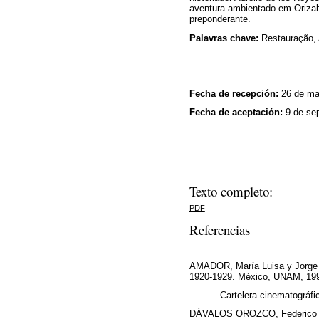
aventura ambientado em Orizaba
preponderante.
Palavras chave:
Restauração, 
___________
Fecha de recepción:
26 de ma
Fecha de aceptación:
9 de se
Texto completo:
PDF
Referencias
AMADOR, María Luisa y Jorge A
1920-1929. México, UNAM, 19
_____. Cartelera cinematográf
DÁVALOS OROZCO, Federico y 