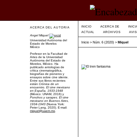
INICIO
ACERCA DE
INIC
ACERCA DEL AUTOR/A
ACTUAL
ARCHIVOS
AVI
Angel Miquel
Universidad Autónoma del
Inicio
>
Núm. 6 (2020)
>
Miquel
Estado de Morelos
México
Profesor en la Facultad de
Artes de la Universidad
Autónoma del Estado de
Morelos, México. Ha
publicado antologías de
crítica cinematográfica,
biografías de pioneros y
ensayos sobre cine silente.
Entre sus libros recientes
están
Crónica de un
encuentro. El cine mexicano
en España, 1933-1948
(México: UNAM, 2016) y
Ponchos y sarapes. El cine
mexicano en Buenos Aires,
1934-1943
(Nueva York:
Peter Lang, 2020). E-mail:
miquel@uaem.mx
.