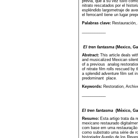
previa, que a su vez tuvo como 
nitrato rescatados por el histor
espléndido largometraje de ave
el ferrocarril tiene un lugar pre
Palabras clave:
Restauración, 
___________
El tren fantasma
(Mexico, Ga
Abstract:
This article deals wit
and musicalized Mexican silent
of a previous analog restoratio
of nitrate film rolls rescued by 
a splendid adventure film set i
predominant place.
Keywords:
Restoration, Archiv
___________
El tren fantasma
(México, Ga
Resumo:
Esta artigo trata da
mexicano restaurado digitalmen
com base em uma restauração an
como substrato uma série de rol
historiador Aurelio de los Reye