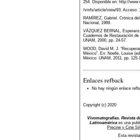
254. Disponible en: http://www
/vmfs/article/view/93. Acceso:
RAMÍREZ, Gabriel. Crónica del
Nacional, 1989.
VÁZQUEZ BERNAL, Esperanza. “
Cuadernos de Restauración de l
UNAM, 2000, pp. 24-57.
WOOD, David M. J. “Recuperar 
México”. En: Noelle, Louise (ed
México: UNAM, 2011, pp. 125-
Enlaces refback
No hay ningún enlace refb
Copyright (c) 2020
Vivomatografías. Revista de
Latinoamérica
es una publ
Precine y Cine Si
Esta revist