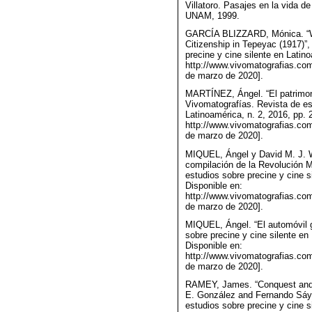
Villatoro. Pasajes en la vida d
UNAM, 1999.
GARCÍA BLIZZARD, Mónica. “Wh
Citizenship in Tepeyac (1917)”
precine y cine silente en Latino
http://www.vivomatografias.com
de marzo de 2020].
MARTÍNEZ, Ángel. “El patrimon
Vivomatografías. Revista de est
Latinoamérica, n. 2, 2016, pp. 
http://www.vivomatografias.com
de marzo de 2020].
MIQUEL, Ángel y David M. J. Wo
compilación de la Revolución M
estudios sobre precine y cine s
Disponible en:
http://www.vivomatografias.com
de marzo de 2020].
MIQUEL, Ángel. “El automóvil g
sobre precine y cine silente en
Disponible en:
http://www.vivomatografias.com
de marzo de 2020].
RAMEY, James. “Conquest and 
E. González and Fernando Sáya
estudios sobre precine y cine s