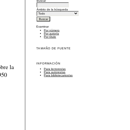
Buscar
Ámbito de la búsqueda
Examinar
Por número
Por autor/a
Por título
TAMAÑO DE FUENTE
INFORMACIÓN
bre la
Para lectores/as
Para autores/as
1950
Para bibliotecarios/as