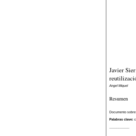
Javier Sie
reutilizac
Angel Miquel
Resumen
Documento sobre l
Palabras clave:
c
___________