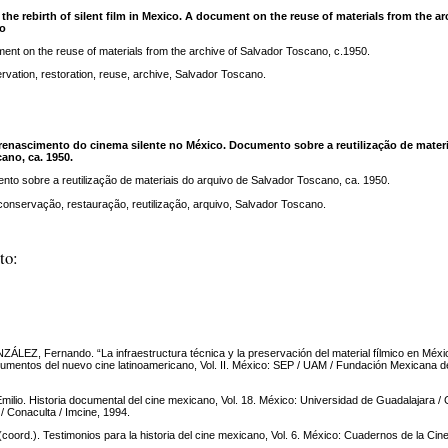
 the rebirth of silent film in Mexico. A document on the reuse of materials from the ar
no
ent on the reuse of materials from the archive of Salvador Toscano, c.1950.
vation, restoration, reuse, archive, Salvador Toscano.
o renascimento do cinema silente no México. Documento sobre a reutilização de mater
ano, ca. 1950.
to sobre a reutilização de materiais do arquivo de Salvador Toscano, ca. 1950.
onservação, restauração, reutilização, arquivo, Salvador Toscano.
to:
Z, Fernando. “La infraestructura técnica y la preservación del material fílmico en Méxic
umentos del nuevo cine latinoamericano, Vol. II. México: SEP / UAM / Fundación Mexicana d
lio. Historia documental del cine mexicano, Vol. 18. México: Universidad de Guadalajara / 
/ Conaculta / Imcine, 1994.
oord.). Testimonios para la historia del cine mexicano, Vol. 6. México: Cuadernos de la Cin