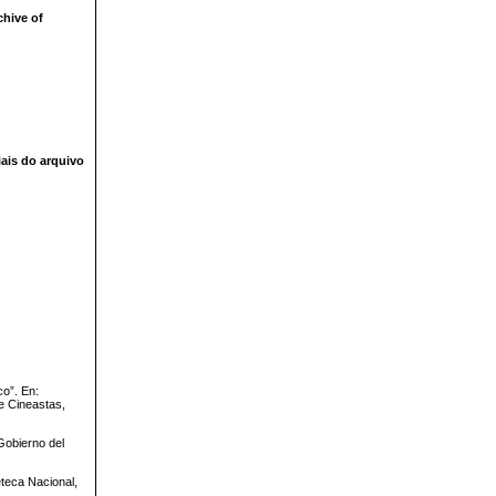
chive of
iais do arquivo
o”. En:
e Cineastas,
Gobierno del
eteca Nacional,