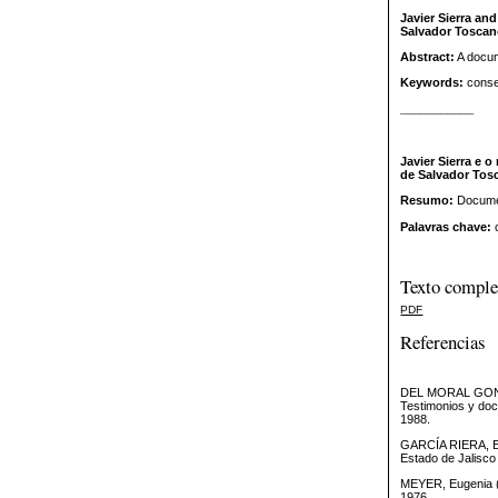
Javier Sierra and
Salvador Tosca
Abstract:
A docum
Keywords:
conser
___________
Javier Sierra e 
de Salvador Tosc
Resumo:
Documen
Palavras chave:
c
Texto comple
PDF
Referencias
DEL MORAL GONZÁLE
Testimonios y doc
1988.
GARCÍA RIERA, Emi
Estado de Jalisco 
MEYER, Eugenia (c
1976.