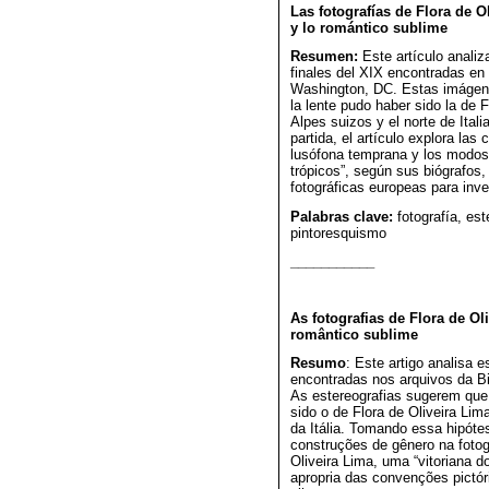
Las fotografías de Flora de O
y lo romántico sublime
Resumen:
Este artículo analiz
finales del XIX encontradas en 
Washington, DC. Estas imágenes
la lente pudo haber sido la de F
Alpes suizos y el norte de Ita
partida, el artículo explora las
lusófona temprana y los modos 
trópicos”, según sus biógrafos,
fotográficas europeas para inve
Palabras clave:
fotografía, est
pintoresquismo
___________
As fotografias de Flora de Oli
romântico sublime
Resumo
: Este artigo analisa e
encontradas nos arquivos da B
As estereografias sugerem que o
sido o de Flora de Oliveira Li
da Itália. Tomando essa hipótes
construções de gênero na fotog
Oliveira Lima, uma “vitoriana d
apropria das convenções pictóri