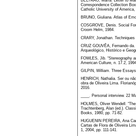
BELTRÃO, María. Letter to Mano
Correspondence Collection Box B
Catholic University of America
BRUNO, Giuliana. Atlas of Emo
COSGROVE, Denis. Social For
Croom Helm, 1984.
CRARY, Jonathan. Techniques o
CRUZ GOUVÊA, Fernando da. Oli
Arqueológico, Histórico e Geo
FOWLES, Jib. “Stereography and
American Culture, n. 17.2, 1994
GILPIN, William. Three Essays
HENRICH, Nathalia. Ser ou não
obra de Oliveira Lima. Florianó
2016.
____. Personal interview. 22 M
HOLMES, Oliver Wendell. “The 
Trachtenberg, Alan (ed.). Clas
Books, 1980, pp. 71-82.
HUGUENIN PEREIRA, Ana Caroli
Cartas de Flora de Oliveira Lima
1, 2004, pp. 111-141.