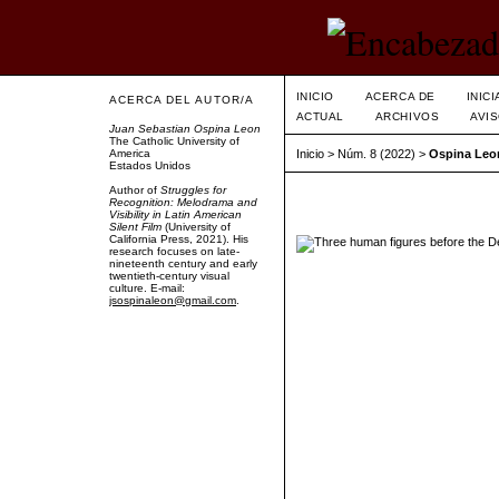
INICIO
ACERCA DE
INIC
ACERCA DEL AUTOR/A
ACTUAL
ARCHIVOS
AVI
Juan Sebastian Ospina Leon
The Catholic University of
America
Inicio
>
Núm. 8 (2022)
>
Ospina Leo
Estados Unidos
Author of
Struggles for
Recognition: Melodrama and
Visibility in Latin American
Silent Film
(University of
California Press, 2021). His
research focuses on late-
nineteenth century and early
twentieth-century visual
culture. E-mail:
jsospinaleon@gmail.com
.