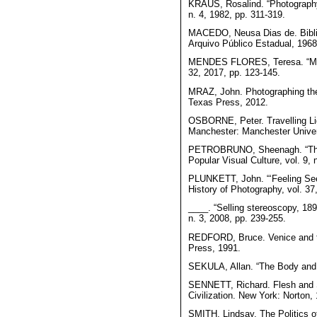
KRAUS, Rosalind. “Photography’
n. 4, 1982, pp. 311-319.
MACEDO, Neusa Dias de. Biblio
Arquivo Público Estadual, 1968
MENDES FLORES, Teresa. “Mari
32, 2017, pp. 123-145.
MRAZ, John. Photographing the 
Texas Press, 2012.
OSBORNE, Peter. Travelling Lig
Manchester: Manchester Univer
PETROBRUNO, Sheenagh. “The S
Popular Visual Culture, vol. 9, 
PLUNKETT, John. “‘Feeling Seei
History of Photography, vol. 37
____. “Selling stereoscopy, 189
n. 3, 2008, pp. 239-255.
REDFORD, Bruce. Venice and t
Press, 1991.
SEKULA, Allan. “The Body and t
SENNETT, Richard. Flesh and S
Civilization. New York: Norton,
SMITH, Lindsay. The Politics 