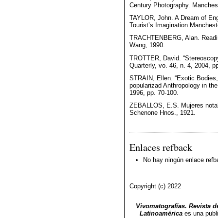
Century Photography. Manchest
TAYLOR, John. A Dream of Eng
Tourist’s Imagination.Manchest
TRACHTENBERG, Alan. Reading
Wang, 1990.
TROTTER, David. “Stereoscopy: 
Quarterly, vo. 46, n. 4, 2004, p
STRAIN, Ellen. “Exotic Bodies,
popularizad Anthropology in the
1996, pp. 70-100.
ZEBALLOS, E.S. Mujeres notab
Schenone Hnos., 1921.
Enlaces refback
No hay ningún enlace refb
Copyright (c) 2022
Vivomatografías. Revista de
Latinoamérica
es una publ