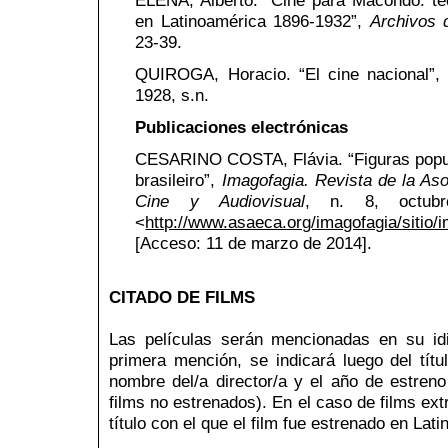
en Latinoamérica 1896-1932”,
Archivos 
23-39.
QUIROGA, Horacio. “El cine nacional”
1928, s.n.
Publicaciones electrónicas
CESARINO COSTA, Flávia. “Figuras popul
brasileiro”,
Imagofagia. Revista de la Aso
Cine y Audiovisual
, n. 8, octubr
<
http://www.asaeca.org/imagofagia/sitio/
[Acceso: 11 de marzo de 2014].
CITADO DE FILMS
Las películas serán mencionadas en su idio
primera mención, se indicará luego del títul
nombre del/a director/a y el año de estren
films no estrenados). En el caso de films ex
título con el que el film fue estrenado en Lat