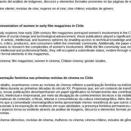
ravés del análisis de imágenes, discurso y elementos formales presentes en las páginas de e
ine silente; revistas de cine; mujeres en el cine; cine chileno; estudios de género.
resentation of women in early film magazines in Chile
udy explores how early 20th-century film magazines portrayed women’s involvement in the Ch
 time of social change and technological advancement, these publications played a significant r
in artistic, intellectual, and business spheres by enabling access to technical knowledge and
s, critics, producers, and consumers within the cinematic community. Additionally, the paper
ans to research the complexities of women's involvement. While the film community was mo
ntellectual and professional fields, they still occupied a subordinate status, evident through v
e formal elements in the magazines.
 cinema; film magazines; women in cinema; Chilean cinema; gender studies.
sentação feminina nas primeiras revistas de cinema no Chile
rabalho, examinamos como as revistas de cinema refletem a participação feminina na indústr
hilena durante as primeiras décadas do século XX. Propomos que, em um contexto de trans
o, essas publicações desempenharam um papel significativo no fortalecimento das contribui
ico, intelectual e empresarial, por meio da divulgação de conhecimentos técnicos e da visibil
adoras de conteúdo, críticas, leitoras e consumidoras da cultura cinematográfica. Além diss
o que a comunidade cinematográfica tenha apresentado menos resistência do que outros
ofissionais à incorporação de mulheres em suas atividades, a presença feminina permaneceu
 aspecto torna-se evidente através da análise de imagens, discurso e elementos formais p
vistas.
inema silencioso, revistas de cinema, mulheres no cinema; cinema chileno, estudos de gên