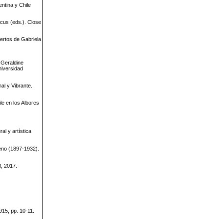
ntina y Chile
us (eds.). Close
uertos de Gabriela
 Geraldine
niversidad
al y Vibrante.
le en los Albores
al y artística
eno (1897-1932).
, 2017.
915, pp. 10-11.