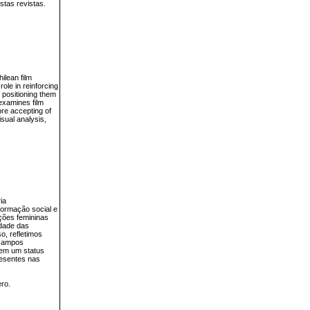
stas revistas.
ilean film
ole in reinforcing
 positioning them
 examines film
re accepting of
isual analysis,
ia
formação social e
ções femininas
idade das
o, refletimos
 campos
 em um status
resentes nas
ero.