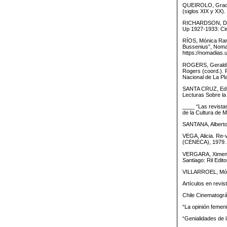
QUEIROLO, Graciel
(siglos XIX y XX)
RICHARDSON, Doro
Up 1927-1933: Ci
RÍOS, Mónica Ramó
Bussenius”, Nomad
https://nomadias.
ROGERS, Geraldine
Rogers (coord.). R
Nacional de La Pl
SANTA CRUZ, Eduar
Lecturas Sobre la 
____ “Las revista
de la Cultura de 
SANTANA, Alberto.
VEGA, Alicia. Re-v
(CENECA), 1979.
VERGARA, Ximena,
Santiago: Ril Edit
VILLARROEL, Mónic
Artículos en revis
Chile Cinematográ
“La opinión femeni
“Genialidades de l