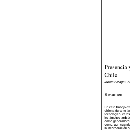
Presencia 
Chile
Julieta Elizaga C
Resumen
En este trabajo e
chilena durante l
tecnológico, esta
los ámbitos artísti
como generadoras 
cómo, aun cuando 
la incorporación 