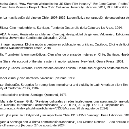
adha Vatsal. “How Women Worked in the US Silent Film Industry”. En: Jane Gaines, Radha 
Women Film Pioneers Project. New York: Columbia University Libraries, 2011, DOI: https://doi
 La masificación del cine en Chile, 1907-1932. La conflictiva construcción de una cultura pl
na. Cine mudo chileno. Santiago: Fondo de Desarrollo de la Cultura y las Artes, 1994.
 Antonio. Realizadoras chilenas. Cine bajo desigualdad de género. Valparaíso: Ediciones
tificia Universidad Católica de Valparaíso, 2023.
imagen ausente. El cine mudo argentino en publicaciones gráficas. Catálogo. El cine de ficc
ioteca Nacional/Editorial Teseo, 2016.
 Y también hicieron periódicos: Cien años de prensa de mujeres en Chile. Santiago: Hued
 Stars. An account of the star system in motion pictures. New York: Grove Press, 1961.
ne y Carlos Orellana. Breve historia del cine chileno. Desde sus orígenes hasta nuestros 
acer visual y cine narrativo. Valencia: Episteme, 1988.
Sebastián. Struggles for recognition: melodrama and visibility in Latin American silent film
ity of California Press, 1984.
toria del cine chileno. Santiago: Quimantú, 1971.
 María del Carmen Grillo. "Revistas culturales y redes intelectuales una aproximación metod
a. Revista De Estudios Latinoaméricanos,, v. 29, n. 54, 2013, pp. 177-194. Disponible en:
tas.una.ac.cr/index.php/tdna/article/view/6338 [Acceso: 28 de agosto de 2024].
. ¡De película! Hollywood y su impacto en Chile 1910-1950. Santiago: Prisa Ediciones, 20
ado a Santiago con la última combinación trasandina”, Las Últimas Noticias, 12 de abril de 1
ile.cl/renee-oro/ [Acceso: 27 de agosto de 2024].