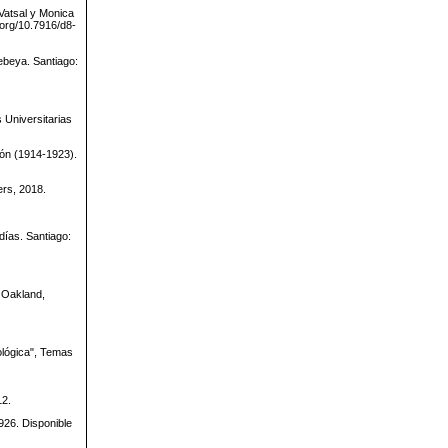
Vatsal y Monica
.org/10.7916/d8-
ebeya. Santiago:
 Universitarias
ión (1914-1923).
ers, 2018.
días. Santiago:
. Oakland,
ológica", Temas
12.
926. Disponible