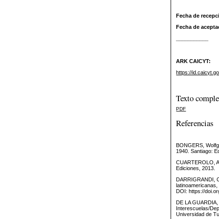
Fecha de recepc
Fecha de acepta
___________
ARK CAICYT:
https://id.caicyt.
Texto comple
PDF
Referencias
BONGERS, Wolfgang
1940. Santiago: Ed
CUARTEROLO, Andre
Ediciones, 2013.
DARRIGRANDI, Clau
latinoamericanas,
DOI: https://doi.
DE LA GUARDIA, Ca
Interescuelas/Dep
Universidad de Tu