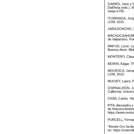
GAINES, Jane y R
Dall’Asta (eds.), 
nwqe-k750.
ITURRIAGA, Jorge.
LOM, 2015.
JARA DONOSO, Elia
MACHUCA AHUMADA,
de Valparaíso, Pon
MAFUD, Lucio. La 
Buenos Aires: Bibl
MONTERO, Claudia.
MORIN, Edgar. The
MOUESCA, Jacqueli
LOM, 2010.
MULVEY, Laura. Pl
OSPINA LEÓN, Juan 
California: Univers
OSSA, Carlos. His
PITA, Alexandra y
de Nuestra Améric
https://www.revis
PURCELL, Fernando
“Renée Oro ha lleg
en: https://cinech