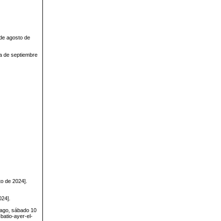
 de agosto de
a de septiembre
to de 2024].
024].
tiago, sábado 10
batio-ayer-el-