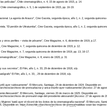
las películas”, Chile cinematográfico, n. 4, 15 de agosto de 1915, p. 14.
, Chile cinematográfico, n. 5, 1 de septiembre de 1915, pp. 16-19.
acional. La agonía de Arauco”, Cine Gaceta, segunda época, año 1, n. 2, segunda quincena
la. “El perdón de Ultratumba”, Cine Gaceta, segunda época, año 1, n. 2, segunda quincen
s y otros perfiles – visita de pésame”, Cine Magazine, n. 6, diciembre de 1919, p.17.
”, Cine Magazine, n. 7, segunda quincena de diciembre de 1919, p. 12.
, Cine Magazine, n. 7, segunda quincena de diciembre de 1919, pp. 13, 16-17.
nematográficas”, Cine Magazine, n. 8, enero de 1920, p. 31
y sus secretos”, El Film, año 1, n. 33, 29 de diciembre de 1918, s/p.
matógrafo” El Film, año 1, n. 33, , 29 de diciembre de 1918, s/p.
riunfó ayer ruidosamente”. El Mercurio, Santiago, 24 de diciembre de 1924. Disponible en:
.cl/archivos/archivos-de-prensa/tacna-y-arica-triunfo-ayer-ruidosamente/ [Acceso: 27 de agos
idente Alessandri”. El Mercurio, Santiago, viernes 20 de marzo de 1925. Disponible en:
cl/archivos/archivos-de-prensa/el-viaje-del-presidente-alessandri/ [Acceso: 27 de agosto de 2
s Mujeres’ batió ayer el récord de los éxitos de la cinematografía nacional”. El Mercurio, San
. Disponible en: https://cinechile.cl/archivos/archivos-de-prensa/malditas-sean-las-mujeres-