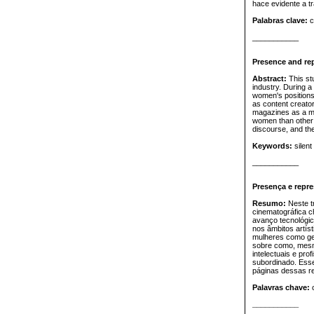
hace evidente a t
Palabras clave:
c
___________
Presence and rep
Abstract:
This st
industry. During a
women's positions 
as content creator
magazines as a me
women than other i
discourse, and th
Keywords:
silent
___________
Presença e repre
Resumo:
Neste t
cinematográfica c
avanço tecnológic
nos âmbitos artíst
mulheres como ger
sobre como, mesm
intelectuais e pr
subordinado. Esse
páginas dessas re
Palavras chave:
c
___________