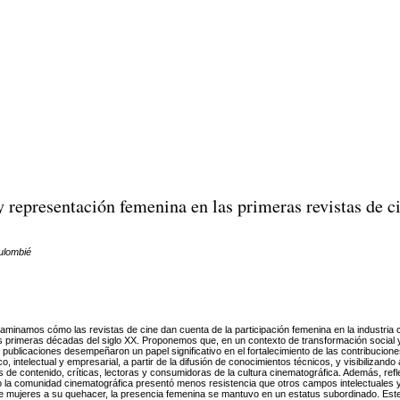
y representación femenina en las primeras revistas de c
oulombié
xaminamos cómo las revistas de cine dan cuenta de la participación femenina en la industria 
as primeras décadas del siglo XX. Proponemos que, en un contexto de transformación social
s publicaciones desempeñaron un papel significativo en el fortalecimiento de las contribucio
co, intelectual y empresarial, a partir de la difusión de conocimientos técnicos, y visibilizando
de contenido, críticas, lectoras y consumidoras de la cultura cinematográfica. Además, re
la comunidad cinematográfica presentó menos resistencia que otros campos intelectuales y
de mujeres a su quehacer, la presencia femenina se mantuvo en un estatus subordinado. Est