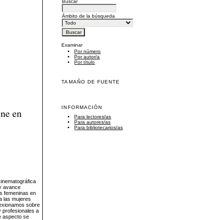
Buscar
Ámbito de la búsqueda
Examinar
Por número
Por autor/a
Por título
TAMAÑO DE FUENTE
INFORMACIÓN
ine en
Para lectores/as
Para autores/as
Para bibliotecarios/as
cinematográfica
 y avance
nes femeninas en
 a las mujeres
flexionamos sobre
 profesionales a
e aspecto se