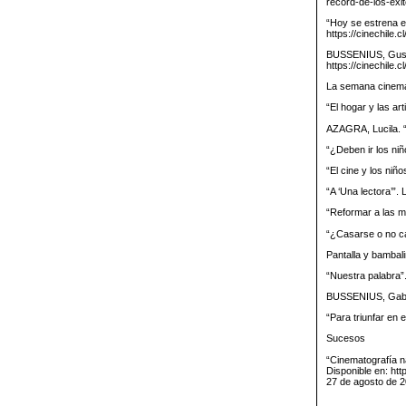
record-de-los-exi
“Hoy se estrena en
https://cinechile.
BUSSENIUS, Gustav
https://cinechile.
La semana cinema
“El hogar y las ar
AZAGRA, Lucila. “
“¿Deben ir los niñ
“El cine y los niñ
“A ‘Una lectora’”.
“Reformar a las m
“¿Casarse o no ca
Pantalla y bambal
“Nuestra palabra”.
BUSSENIUS, Gabrie
“Para triunfar en 
Sucesos
“Cinematografía na
Disponible en: htt
27 de agosto de 2