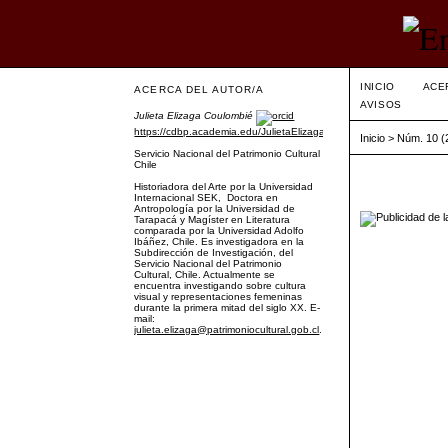
INICIO
ACE
ACERCA DEL AUTOR/A
AVISOS
Julieta Elizaga Coulombié
https://cdbp.academia.edu/JulietaElizaga
Inicio
>
Núm. 10 (
Servicio Nacional del Patrimonio Cultural
Chile
Historiadora del Arte por la Universidad
Internacional SEK, Doctora en
Antropología por la Universidad de
Tarapacá y Magíster en Literatura
comparada por la Universidad Adolfo
Ibáñez, Chile. Es investigadora en la
Subdirección de Investigación, del
Servicio Nacional del Patrimonio
Cultural, Chile. Actualmente se
encuentra investigando sobre cultura
visual y representaciones femeninas
durante la primera mitad del siglo XX. E-
mail:
julieta.elizaga@patrimoniocultural.gob.cl
.