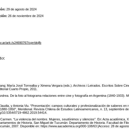
ión:
29 de agosto de 2024
ción:
26 de noviembre de 2024
gov.ar/ark:/s24690767/cprrbkjfb
to:
; María José Torrealba y Ximena Vergara (eds.). Archivos i Letrados. Escritos Sobre Cine
itorial Cuarto Propio, 2011.
a. De la foto al fotograma relaciones entre cine y fotografía en Argentina (1840-1933). 
dia, y Antonia Viu. “Presentación: campos culturales y profesionalización de saberes en r
 1880-1950”, Meridional. Revista Chilena de Estudios Latinoamericanos, n. 13, septiembre de
org/10.5354/0719-4862.2019.54414.
rmen. “La violencia del nombre. Mujeres, seudónimos y silencios”. En: Acta académica, X
artamentos de Historia. San Miguel de Tucumán: Departamento de Historia. Facultad de Filos
cumán, 2007. Disponible en: https://www.aacademica.org/000-108/63 [Acceso: 28 de agosto