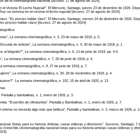
tos-de-la-cinematografia-nacional/ [Acceso: 27 de agosto de 2024].
 el Victoria ‘El Lecho Nupcial’”. El Mercurio, Santiago, jueves 23 de diciembre de 1926. Disp
cl/hoy-se-estrena-en-el-victoria-el-lecho-nupcial/ [Acceso: 27 de agosto de 2024].
o. “Es preciso hablar claro”. El Mercurio, Santiago, viernes 24 de diciembre de 1926. Disp
cl/es-preciso-hablar-claro/ [Acceso: 27 de agosto de 2024].
tográfica
tistas”, La semana cinematográfica, n. 3, 23 de mayo de 1918, p. 5.
Escuela de artistas”, La semana cinematográfica, n. 4, 30 de mayo de 1918, p. 1.
os al biógrafo?”, La semana cinematográfica, n. 6, 13 de junio de 1918, pp. 4-5.
os”, La semana cinematográfica, n. 7, 20 de junio de 1918, p. 4.
 La semana cinematográfica, n. 8, 27 de junio de 1918, p. 7.
ujeres”, La semana cinematográfica, n. 30, 28 de noviembre de 1918, p. 4.
sarse?”. La semana cinematográfica, n. 102, 15 de abril de 1920, p. 13.
inas
 Pantalla y bambalinas, n. 1, enero de 1926, p. 3.
la. “El perdón de Ultratumba”, Pantalla y Bambalinas, n. 1, enero de 1926, p. 7.
el cinema se necesita algo más que belleza”, Pantalla y bambalinas, n. 3, marzo de 1926, p. 1
cional. Notas para su historia. Artistas, casas editoras y directores”. Sucesos, Santiago, 7
ps://cinechile.cl/cinematografia-nacional-notas-para-su-historia-artistas-casas-editoras-y-dir
024].