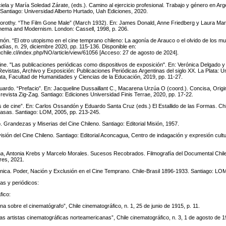
a y María Soledad Zárate, (eds.). Camino al ejercicio profesional. Trabajo y género en Arge
. Santiago: Universidad Alberto Hurtado, Uah Ediciones, 2020.
thy. “The Film Gone Male” (March 1932). En: James Donald, Anne Friedberg y Laura Marc
nema and Modernism. London: Cassell, 1998, p. 206.
n. “El otro utopismo en el cine temprano chileno: La agonía de Arauco o el olvido de los m
ías, n. 29, diciembre 2020, pp. 115-136. Disponible en:
uchile.cl/index.php/NO/article/view/61056 [Acceso: 27 de agosto de 2024].
. "Las publicaciones periódicas como dispositivos de exposición". En: Verónica Delgado y
evistas, Archivo y Exposición: Publicaciones Periódicas Argentinas del siglo XX. La Plata: U
ata, Facultad de Humanidades y Ciencias de la Educación, 2019, pp. 11-27.
do. “Prefacio”. En: Jacqueline Dussaillant C., Macarena Urzúa O (coord.). Concisa, Origin
revista Zig-Zag. Santiago: Ediciones Universidad Finis Terrae, 2020, pp. 17-22.
s de cine”. En: Carlos Ossandón y Eduardo Santa Cruz (eds.) El Estallido de las Formas. Chi
Masas. Santiago: LOM, 2005, pp. 213-245.
 Grandezas y Miserias del Cine Chileno. Santiago: Editorial Misión, 1957.
isión del Cine Chileno. Santiago: Editorial Aconcagua, Centro de indagación y expresión cultur
 Antonia Krebs y Marcelo Morales. Sucesos Recobrados. Filmografía del Documental Chil
ores, 2021.
a. Poder, Nación y Exclusión en el Cine Temprano. Chile-Brasil 1896-1933. Santiago: LOM
tas y periódicos:
fico:
na sobre el cinematógrafo”, Chile cinematográfico, n. 1, 25 de junio de 1915, p. 11.
as artistas cinematográficas norteamericanas”, Chile cinematográfico, n. 3, 1 de agosto de 1