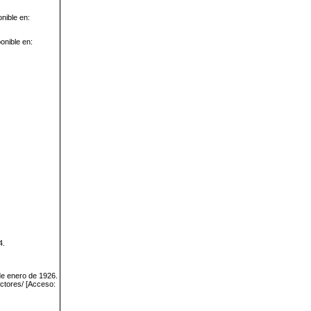
onible en:
onible en:
4.
 de enero de 1926.
ectores/ [Acceso: