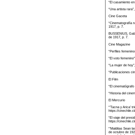
“El casamiento en 
“Una artista rara”
Cine Gaceta
“Cinematografía n
1917, p. 7.
BUSSENIUS, Gabrie
de 1917, p. 7.
Cine Magazine
“Perfiles femenino
“El voto femenino
“La mujer de hoy”
“Publicaciones ci
El Film
“El cinematógrafo 
“Historia del cine
El Mercurio
“’Tacna y Arica’ t
https://cinechile
“El viaje del pres
https://cinechile.
“’Malditas Sean la
de octubre de 1925