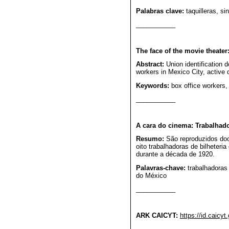
Palabras clave:
taquilleras, s
___________
The face of the movie theater
Abstract:
Union identification 
workers in Mexico City, active 
Keywords:
box office workers,
___________
A cara do cinema: Trabalhado
Resumo:
São reproduzidos doc
oito trabalhadoras de bilheteri
durante a década de 1920.
Palavras-chave:
trabalhadoras 
do México
___________
ARK CAICYT:
https://id.caicy