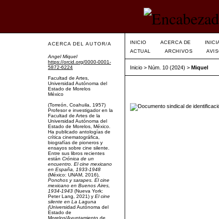
INICIO
ACERCA DE
INIC
ACERCA DEL AUTOR/A
ACTUAL
ARCHIVOS
AVI
Angel Miquel
https://orcid.org/0000-0001-
5872-6224
Inicio
>
Núm. 10 (2024)
>
Miquel
Facultad de Artes,
Universidad Autónoma del
Estado de Morelos
México
(Torreón, Coahuila, 1957)
Profesor e investigador en la
Facultad de Artes de la
Universidad Autónoma del
Estado de Morelos, México.
Ha publicado antologías de
crítica cinematográfica,
biografías de pioneros y
ensayos sobre cine silente.
Entre sus libros recientes
están
Crónica de un
encuentro. El cine mexicano
en España, 1933-1948
(México: UNAM, 2016),
Ponchos y sarapes. El cine
mexicano en Buenos Aires,
1934-1943
(Nueva York:
Peter Lang, 2021) y
El cine
silente en La Laguna
(
Universidad Autónoma del
Estado de
Morelos/Ayuntamiento de