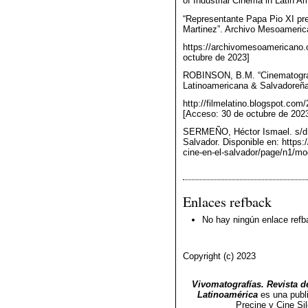
of Industrial Cinema in Latin 
“Representante Papa Pio XI pr
Martinez”. Archivo Mesoamerica
https://archivomesoamericano
octubre de 2023]
ROBINSON, B.M. “Cinematograf
Latinoamericana & Salvadoreña.
http://filmelatino.blogspot.com
[Acceso: 30 de octubre de 2023
SERMEÑO, Héctor Ismael. s/d. 
Salvador. Disponible en: https:/
cine-en-el-salvador/page/n1/mo
Enlaces refback
No hay ningún enlace refb
Copyright (c) 2023
Vivomatografías. Revista de
Latinoamérica
es una publ
Precine y Cine Si