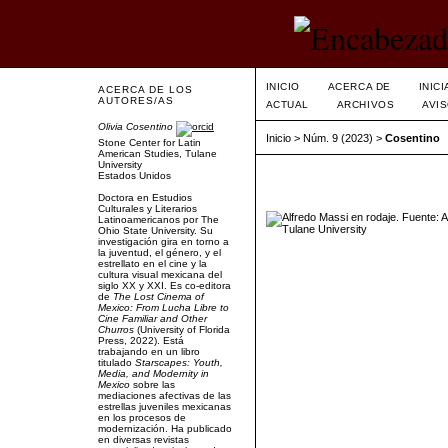
INICIO
ACERCA DE
INIC
ACERCA DE LOS
AUTORES/AS
ACTUAL
ARCHIVOS
AVI
Olivia Cosentino
Inicio
>
Núm. 9 (2023)
>
Cosentino
Stone Center for Latin
American Studies, Tulane
University
Estados Unidos
Doctora en Estudios
Culturales y Literarios
Latinoamericanos por The
Ohio State University. Su
investigación gira en torno a
la juventud, el género, y el
estrellato en el cine y la
cultura visual mexicana del
siglo XX y XXI. Es co-editora
de
The Lost Cinema of
Mexico: From Lucha Libre to
Cine Familiar and Other
Churros
(University of Florida
Press, 2022). Está
trabajando en un libro
titulado
Starscapes: Youth,
Media, and Modernity in
Mexico
sobre las
mediaciones afectivas de las
estrellas juveniles mexicanas
en los procesos de
modernización. Ha publicado
en diversas revistas