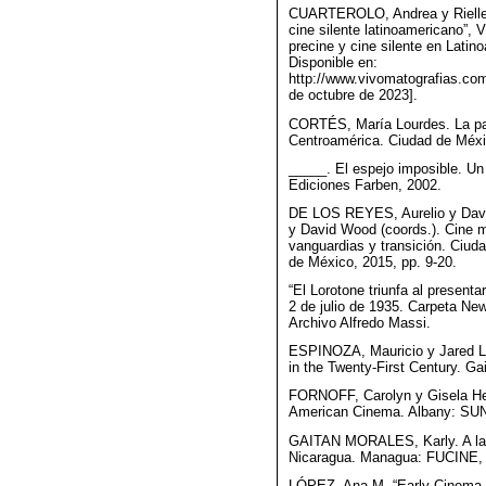
CUARTEROLO, Andrea y Rielle Na
cine silente latinoamericano”, 
precine y cine silente en Latin
Disponible en:
http://www.vivomatografias.com
de octubre de 2023].
CORTÉS, María Lourdes. La pan
Centroamérica. Ciudad de Méxi
_____. El espejo imposible. Un
Ediciones Farben, 2002.
DE LOS REYES, Aurelio y David
y David Wood (coords.). Cine m
vanguardias y transición. Ciu
de México, 2015, pp. 9-20.
“El Lorotone triunfa al presenta
2 de julio de 1935. Carpeta Ne
Archivo Alfredo Massi.
ESPINOZA, Mauricio y Jared Lis
in the Twenty-First Century. Gai
FORNOFF, Carolyn y Gisela Hef
American Cinema. Albany: SUN
GAITAN MORALES, Karly. A la c
Nicaragua. Managua: FUCINE,
LÓPEZ, Ana M. “Early Cinema a