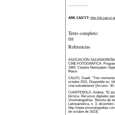
___________
ARK CAICYT:
http://id.caicyt
Texto completo:
PDF
Referencias
ASOCIACIÓN SALVADOREÑA 
CINE-FOTOGRÁFICA. Programa 
1964. Carpeta Newspaper clippi
Massi.
CALVO, Guadi. “Tres momentos d
octubre 2011, Disponible en: ht
cine-salvadoreno/ [Acceso: 30 
CUARTEROLO, Andrea. “El archi
técnica. Recursos digitales para
Vivomatografías. Revista de est
Latinoamérica, n. 3, diciembre 
http://www.vivomatografias.com
de octubre de 2023].