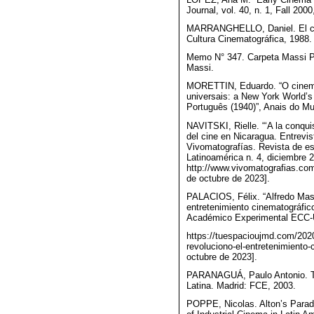
Journal, vol. 40, n. 1, Fall 2000
MARRANGHELLO, Daniel. El cin
Cultura Cinematográfica, 1988.
Memo N° 347. Carpeta Massi Pre
Massi.
MORETTIN, Eduardo. “O cinema
universais: a New York World’
Português (1940)”, Anais do Mus
NAVITSKI, Rielle. “‘A la conqui
del cine en Nicaragua. Entrevis
Vivomatografías. Revista de est
Latinoamérica n. 4, diciembre 2
http://www.vivomatografias.com
de octubre de 2023].
PALACIOS, Félix. “Alfredo Mass
entretenimiento cinematográfi
Académico Experimental ECC-U
https://tuespacioujmd.com/2020
revoluciono-el-entretenimiento
octubre de 2023].
PARANAGUÁ, Paulo Antonio. Tr
Latina. Madrid: FCE, 2003.
POPPE, Nicolas. Alton’s Parad