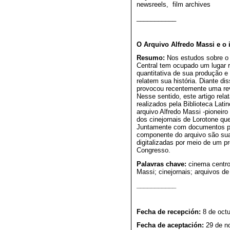
newsreels, film archives
___________
O Arquivo Alfredo Massi e o 
Resumo:
Nos estudos sobre o 
Central tem ocupado um lugar 
quantitativa de sua produção e 
relatem sua história. Diante di
provocou recentemente uma revis
Nesse sentido, este artigo rela
realizados pela Biblioteca Lat
arquivo Alfredo Massi -pioneir
dos cinejornais de Lorotone que
Juntamente com documentos pes
componente do arquivo são sua
digitalizadas por meio de um pr
Congresso.
Palavras chave:
cinema centro
Massi; cinejornais; arquivos de
___________
Fecha de recepción:
8 de oct
Fecha de aceptación:
29 de n