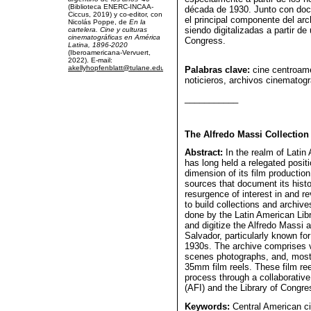
(Biblioteca ENERC-INCAA-
década de 1930. Junto con docu
Ciccus, 2019) y co-editor, con
el principal componente del ar
Nicolás Poppe, de
En la
siendo digitalizadas a partir de
cartelera. Cine y culturas
cinematográficas en América
Congress.
Latina, 1896-2020
(Iberoamericana-Vervuert,
2022). E-mail:
akellyhopfenblatt@tulane.edu
Palabras clave:
cine centroame
noticieros, archivos cinematogr
___________
The Alfredo Massi Collection
Abstract:
In the realm of Latin 
has long held a relegated positi
dimension of its film productio
sources that document its histo
resurgence of interest in and revi
to build collections and archive
done by the Latin American Libr
and digitize the Alfredo Massi 
Salvador, particularly known fo
1930s. The archive comprises 
scenes photographs, and, most 
35mm film reels. These film reel
process through a collaborative 
(AFI) and the Library of Congre
Keywords:
Central American ci