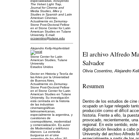
especializadas, incluyendo
The Velvet Light Trap,
Journal for Cinema and
Media Studies, iMex
y
Studies in Spanish and Latin
American Cinemas
.
Actualmente es Zemurray-
Stone Post-Doctoral Fellow
en el Stone Center for Latin
American Studies en Tulane
University. E-mail:
ocosentino@tulane.edu
Alejandro Kelly-Hopfenblatt
El archivo Alfredo Mas
Stone Center for Latin
American Studies, Tulane
Salvador
University
Estados Unidos
Olivia Cosentino, Alejandro Kel
Doctor en Historia y Teoría de
las Artes por la Universidad
de Buenos Aires.
Resumen
Actualmente es Zemurray-
Stone Post-Doctoral Fellow
en el Stone Center for Latin
American Studies en Tulane
University. Su investigación
Dentro de los estudios de cine 
está centrada en la historia
de las industrias
ocupado un lugar relegado tant
cinematográficas
producción como el difícil acc
latinoamericanas,
especialmente la argentina, y
historia. Frente a ello, la pues
cuestiones de
provocado, recientemente, una re
cosmopolitismo, modernidad
regional. En este sentido, este
y comercialización. Es autor
de
Modernidad y teléfonos
digitalización llevados a cabo 
blancos. La comedia
University del archivo Alfredo M
burguesa en el cine
especialmente a partir de los no
argentino de los años ’40