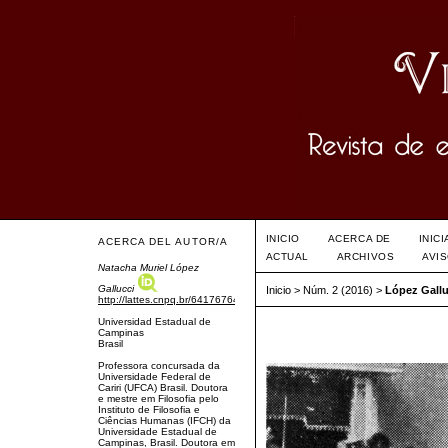
INICIO
ACERCA DE
INIC
ACERCA DEL AUTOR/A
ACTUAL
ARCHIVOS
AVI
Natacha Muriel López
Gallucci
Inicio
>
Núm. 2 (2016)
>
López Gallu
http://lattes.cnpq.br/6417676403385648
Universidad Estadual de
Campinas
Brasil
Professora concursada da
Universidade Federal de
Cariri (UFCA) Brasil. Doutora
e mestre em Filosofia pelo
Instituto de Filosofia e
Ciências Humanas (IFCH) da
Universidade Estadual de
Campinas, Brasil. Doutora em