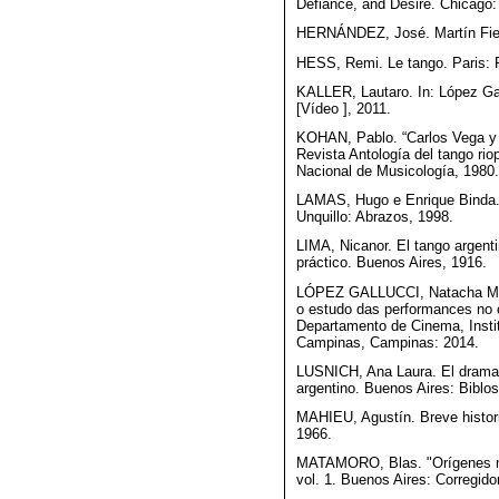
Defiance, and Desire. Chicago:
HERNÁNDEZ, José. Martín Fierr
HESS, Remi. Le tango. Paris: 
KALLER, Lautaro. In: López Gal
[Vídeo ], 2011.
KOHAN, Pablo. “Carlos Vega y la
Revista Antología del tango riop
Nacional de Musicología, 1980.
LAMAS, Hugo e Enrique Binda. 
Unquillo: Abrazos, 1998.
LIMA, Nicanor. El tango argenti
práctico. Buenos Aires, 1916.
LÓPEZ GALLUCCI, Natacha M. Ci
o estudo das performances no 
Departamento de Cinema, Instit
Campinas, Campinas: 2014.
LUSNICH, Ana Laura. El drama so
argentino. Buenos Aires: Biblos
MAHIEU, Agustín. Breve histor
1966.
MATAMORO, Blas. "Orígenes mus
vol. 1. Buenos Aires: Corregido