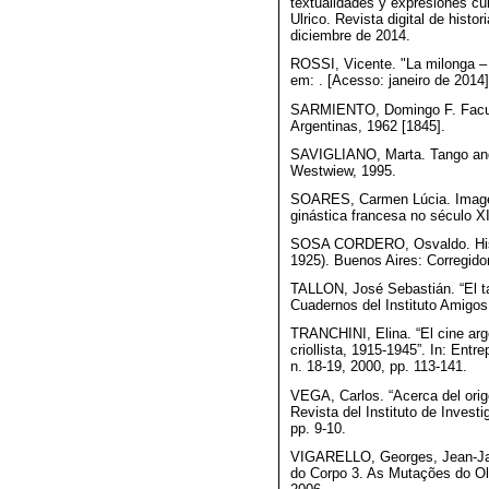
textualidades y expresiones cul
Ulrico. Revista digital de histo
diciembre de 2014.
ROSSI, Vicente. "La milonga –
em: . [Acesso: janeiro de 2014]
SARMIENTO, Domingo F. Facund
Argentinas, 1962 [1845].
SAVIGLIANO, Marta. Tango and 
Westwiew, 1995.
SOARES, Carmen Lúcia. Imagen
ginástica francesa no século 
SOSA CORDERO, Osvaldo. Histo
1925). Buenos Aires: Corregidor
TALLON, José Sebastián. “El ta
Cuadernos del Instituto Amigos 
TRANCHINI, Elina. “El cine arg
criollista, 1915-1945”. In: Entr
n. 18-19, 2000, pp. 113-141.
VEGA, Carlos. “Acerca del orige
Revista del Instituto de Invest
pp. 9-10.
VIGARELLO, Georges, Jean-Jacqu
do Corpo 3. As Mutações do Ol