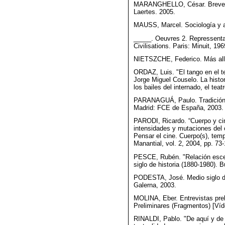
MARANGHELLO, César. Breve his
Laertes. 2005.
MAUSS, Marcel. Sociología y a
_____. Oeuvres 2. Repressentat
Civilisations. Paris: Minuit, 196
NIETSZCHE, Federico. Más allá 
ORDAZ, Luis. "El tango en el te
Jorge Miguel Couselo. La histori
los bailes del internado, el teat
PARANAGUÁ, Paulo. Tradición y
Madrid: FCE de España, 2003.
PARODI, Ricardo. “Cuerpo y cin
intensidades y mutaciones del o
Pensar el cine. Cuerpo(s), tem
Manantial, vol. 2, 2004, pp. 73
PESCE, Rubén. "Relación escena
siglo de historia (1880-1980). B
PODESTA, José. Medio siglo de
Galerna, 2003.
MOLINA, Eber. Entrevistas prel
Preliminares (Fragmentos) [Víd
RINALDI, Pablo. "De aquí y de 