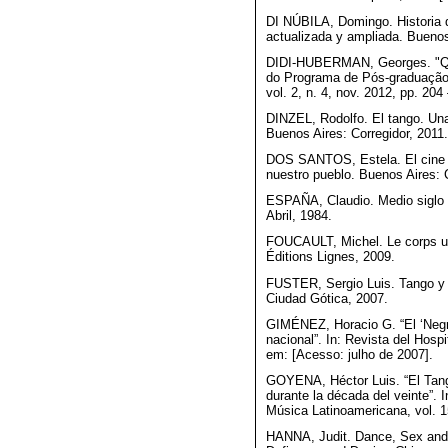
DI NÚBILA, Domingo. Historia d
actualizada y ampliada. Buenos 
DIDI-HUBERMAN, Georges. "Qua
do Programa de Pós-graduação
vol. 2, n. 4, nov. 2012, pp. 204
DINZEL, Rodolfo. El tango. Una
Buenos Aires: Corregidor, 2011.
DOS SANTOS, Estela. El cine n
nuestro pueblo. Buenos Aires: 
ESPAÑA, Claudio. Medio siglo 
Abril, 1984.
FOUCAULT, Michel. Le corps uto
Éditions Lignes, 2009.
FUSTER, Sergio Luis. Tango y c
Ciudad Gótica, 2007.
GIMÉNEZ, Horacio G. “El ‘Negro
nacional”. In: Revista del Hosp
em: [Acesso: julho de 2007].
GOYENA, Héctor Luis. “El Tang
durante la década del veinte”. 
Música Latinoamericana, vol. 15
HANNA, Judit. Dance, Sex and 