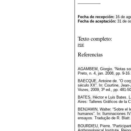
___________
Fecha de recepción:
16 de ag
Fecha de aceptación:
31 de o
Texto completo:
PDF
Referencias
AGAMBEM, Giorgio. “Notas sobre
Preto, n. 4, jan. 2008, pp. 9-16.
BAECQUE, Antoine de. “O corpo
século XX”. In: Courtine, Jean-J
Vozes, 2009, 3ª ed., pp. 481-5
BATES, Héctor e Luis Bates. La
Aires: Talleres Gráficos de la C
BENJAMIN, Walter. “Sobre el le
humanos”. In: Iluminaciones IV.
ensayos. Tradução de R. Blatt.
BOURDIEU, Pierre. “Participant 
Anthropological Institute. Reino