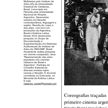
Multimeios pelo Instituto de
Artes (IA) da Universidade
Estadual de Campinas,
Brasil. Licenciada em
Filosofia pela Universidade
Nacional de Rosario,
Argentina. Desenvolve
estudos em filosofia
contemporânea; linguagem e
sujeito; filosofia do corpo e
das artes, com foco em
produções da Argentina,
Brasil e América Latina.
Desde 2014 desenvolve
pesquisa no Grupo de
Documentação e
Experimentação em Sistemas
Audiovisuais do Instituto de
Artes da UNICAMP, Brasil.
Atualmente realiza pesquisa
em cinema comparado; área:
“Representação das artes
populares nos cinemas
clássicos de Brasil e
Argentina”. Participa do
Conselho Editorial de
diversas revistas sobre
cinema e filosofia. É docente
convidada na Extecamp, no
Memorial de América Latina.
E-mail:
natacha_muriel@hotmail.com
.
Coreografias traçadas 
primeiro cinema argen