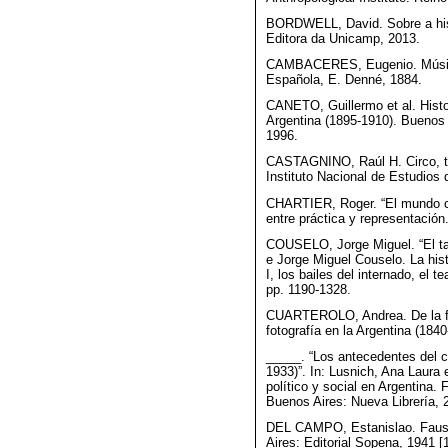
BORDWELL, David. Sobre a hist
Editora da Unicamp, 2013.
CAMBACERES, Eugenio. Música 
Española, E. Denné, 1884.
CANETO, Guillermo et al. Histo
Argentina (1895-1910). Buenos
1996.
CASTAGNINO, Raúl H. Circo, te
Instituto Nacional de Estudios 
CHARTIER, Roger. “El mundo com
entre práctica y representación
COUSELO, Jorge Miguel. “El tan
e Jorge Miguel Couselo. La hist
I, los bailes del internado, el t
pp. 1190-1328.
CUARTEROLO, Andrea. De la fot
fotografía en la Argentina (18
_____. “Los antecedentes del ci
1933)”. In: Lusnich, Ana Laura 
político y social en Argentina. 
Buenos Aires: Nueva Librería, 
DEL CAMPO, Estanislao. Faust
Aires: Editorial Sopena, 1941 [