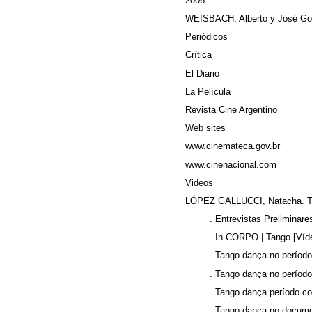
2006.
WEISBACH, Alberto y José Gonzá
Periódicos
Crítica
El Diario
La Película
Revista Cine Argentino
Web sites
www.cinemateca.gov.br
www.cinenacional.com
Videos
LÓPEZ GALLUCCI, Natacha. Tan
_____. Entrevistas Preliminares
_____. In CORPO | Tango [Víde
_____. Tango dança no período 
_____. Tango dança no período
_____. Tango dança período co
_____. Tango dança no documen