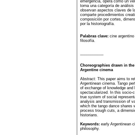
emergencia, opera como un ver
torna una categoría de análisis
observan aspectos claves de la
comparte procedimientos creati
composición por cortes, dimen
por la historiografía.
Palabras clave:
cine argentino
filosofía.
___________
Choreographies drawn in the 
Argentine cinema
Abstract: This paper aims to re
Argentinean cinema. Tango per
of exchange of knowledge and bo
spectacularized. In this socio-c
true system of social represen
analysis and transmission of va
which the tango dance shares w
process trough cuts, a dimensi
historians.
Keywords:
early Argentinean c
philosophy.