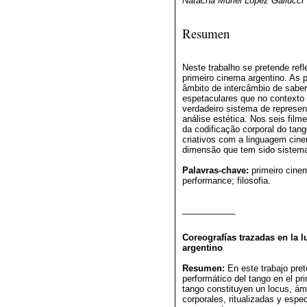
Natacha Muriel López Gallucci
Resumen
Neste trabalho se pretende refl
primeiro cinema argentino. As
âmbito de intercâmbio de sabere
espetaculares que no contexto
verdadeiro sistema de represen
análise estética. Nos seis fi
da codificação corporal do tan
criativos com a linguagem cine
dimensão que tem sido sistemat
Palavras-chave:
primeiro cinem
performance; filosofia.
___________
Coreografías trazadas en la l
argentino
Resumen:
En este trabajo pret
performático del tango en el pr
tango constituyen un locus, ám
corporales, ritualizadas y espe