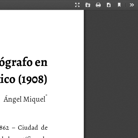
Current
Presentation
Open
Print
Download
Too
View
Mode
grafo en 
co (1908) 
*
Ángel Miquel
862  –  Ciudad  de 