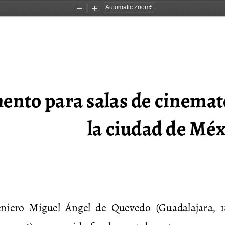
Zoom
Zoom
Out
In
nto para salas de cinemató
la ciudad de Méxi
eniero  Miguel  Ángel  de  Quevedo  (Guadalajara,  1