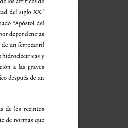
 de los artífices de 
1
tad del siglo XX.
amado  “Apóstol  del 
por dependencias 
de un ferrocarril 
 hidroeléctricas y 
ción  a  las  graves 
ico después de un 
  de  los  recintos 
ie de normas que 