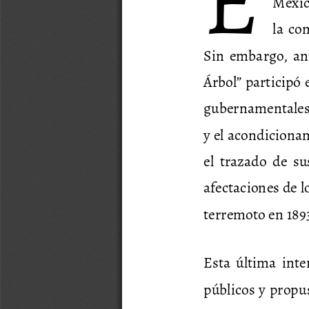
E
Méxic
la co
Sin  embargo,  ant
Árbol” participó
gubernamentales 
y el acondicionam
el  trazado  de  su
afectaciones de l
terremoto en 1893
Esta  última  inte
públicos y propus