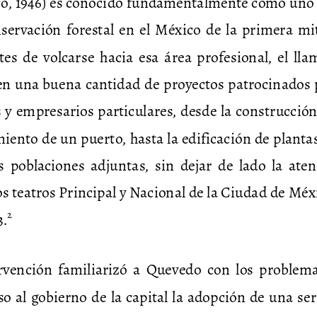
o, 1946) es conocido fundamentalmente como uno
nservación forestal en el México de la primera
 mi
es  de  volcarse  hacia  esa  área  profe
sional,  el  ll
 en una buena cantidad de proyectos
 patrocinados 
y empresarios particulares, desde l
a construcción 
iento de un puerto, hasta la edifi
cación de plantas
s  poblaciones  adjuntas,  sin  dejar  d
e  lado  la  aten
os teatros Principal y Nacional de
 la Ciudad de Méx
2
.
rvención  familiarizó  a  Quevedo  con 
los  problemas
o al gobierno de la capital la ado
pción de una ser