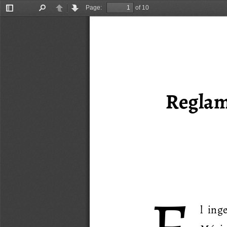
Page:
of 10
Toggle
Find
Previous
Next
Sidebar
Reglame
l  ing